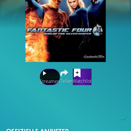
Teilen
Watchlist
Streamen
Reed Richards und Susan Storm alias Mr. Fantastic und
Invisible Woman wollen heiraten - wieder einmal. Dieses
Mal stört der geheimnisvolle Silver Surfer die Zeremonie.
Dort, wo er auftaucht, hinterlässt er Zerstörung, und zwar
letztlich die ganzer Planeten. Um das aufzuhalten,