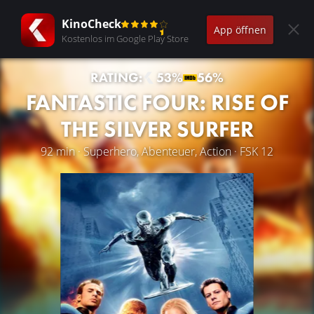
KinoCheck
App öffnen
Kostenlos im Google Play Store
RATING:
53%
56%
FANTASTIC FOUR: RISE OF
THE SILVER SURFER
92 min · Superhero, Abenteuer, Action · FSK 12