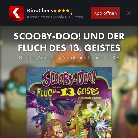
KinoCheck
App öffnen
Kostenlos im Google Play Store
SCOOBY-DOO! UND DER
FLUCH DES 13. GEISTES
82 min · Animation, Abenteuer, Familie · FSK 6