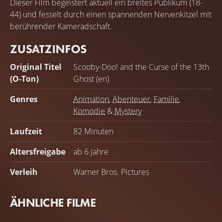
Dieser Film begeistert aktuell ein breites Publikum (18-
44) und fesselt durch einen spannenden Nervenkitzel mit
berührender Kameradschaft.
ZUSATZINFOS
Original Titel
Scooby-Doo! and the Curse of the 13th
(O-Ton)
Ghost (en)
Genres
Animation
,
Abenteuer
,
Familie
,
Komödie
&
Mystery
Laufzeit
82 Minuten
Altersfreigabe
ab 6 Jahre
Verleih
Warner Bros. Pictures
ÄHNLICHE FILME