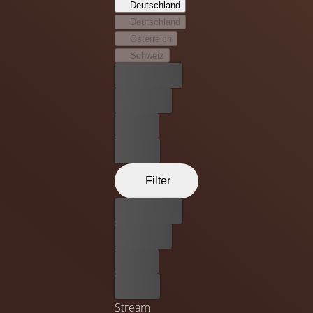
Deutschland
Geister der Welt aufspürten und alle bis auf einen
Deutschland
schnappten. Der 13. Geist ist nach wie vor auf freiem Fuß,
Österreich
und die Gang wird einen Strich unter die Geheimnisse
Schweiz
ihrer Vergangenheit setzen und diese unerledigte Sache
Bester Preis
zu Ende bringen müssen!
Kostenlos
Leihen
Kaufen
Filter
Bester Preis
Kostenlos
Leihen
Kaufen
Stream