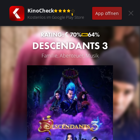
KinoCheck
App öffnen
Kostenlos im Google Play Store
RATING:
70%
64%
DESCENDANTS 3
Familie, Abenteuer, Musik