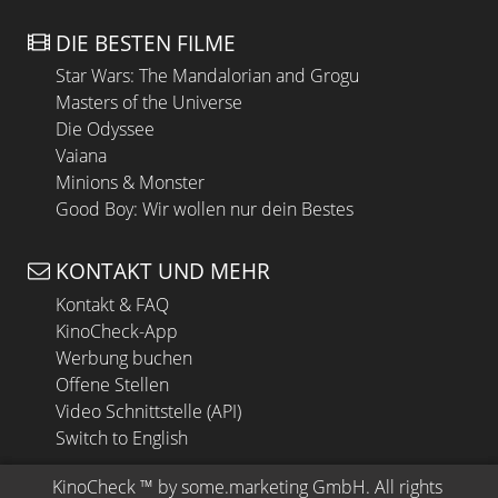
DIE BESTEN FILME
Star Wars: The Mandalorian and Grogu
Masters of the Universe
Die Odyssee
Vaiana
Minions & Monster
Good Boy: Wir wollen nur dein Bestes
KONTAKT UND MEHR
Kontakt & FAQ
KinoCheck-App
Werbung buchen
Offene Stellen
Video Schnittstelle (API)
Switch to English
KinoCheck
 ™ by 
some.marketing GmbH
. All rights 