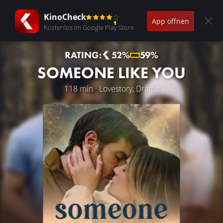
KinoCheck
App öffnen
Kostenlos im Google Play Store
RATING:
52%
59%
SOMEONE LIKE YOU
118 min · Lovestory, Drama