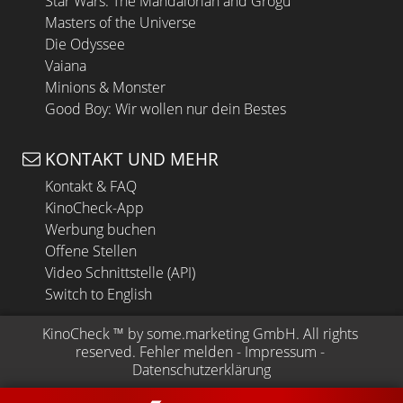
Star Wars: The Mandalorian and Grogu
Masters of the Universe
Die Odyssee
Vaiana
Minions & Monster
Good Boy: Wir wollen nur dein Bestes
KONTAKT UND MEHR
Kontakt & FAQ
KinoCheck-App
Werbung buchen
Offene Stellen
Video Schnittstelle (API)
Switch to English
KinoCheck
 ™ by 
some.marketing GmbH
. All rights 
reserved.
Fehler melden
 - 
Impressum
 - 
Datenschutzerklärung