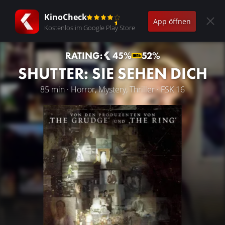
KinoCheck
App öffnen
Kostenlos im Google Play Store
RATING:
45%
52%
SHUTTER: SIE SEHEN DICH
85 min · Horror, Mystery, Thriller · FSK 16