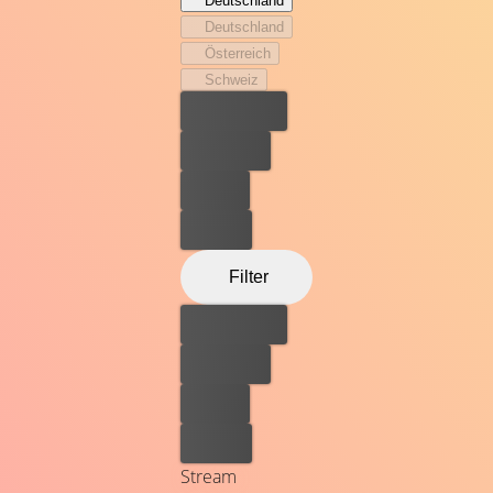
Deutschland
Welt wird er zum Gejagten, dem die gegnerische Seite
Deutschland
einen gewalttätigen Kapitän und einen Scharfschützen
Österreich
aus Russland auf den Hals hetzt ....
Schweiz
Bester Preis
Kostenlos
Leihen
Kaufen
Filter
Bester Preis
Kostenlos
Leihen
Kaufen
Stream