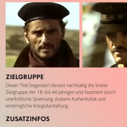
ZIELGRUPPE
Asier Etxeandia
Aitor Luna
Dieser Titel begeistert derzeit nachhaltig die breite
Anselmo Rojas
Captain Ramón Bosc
Zielgruppe der 18- bis 44-Jährigen und fasziniert durch
unerbittliche Spannung, düstere Authentizität und
eindringliche Kriegsdarstellung.
ZUSATZINFOS