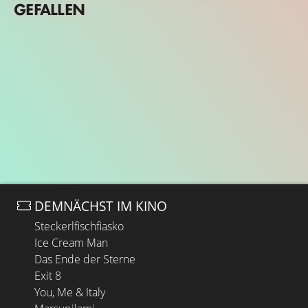
GEFALLEN
DEMNÄCHST IM KINO
Steckerlfischfiasko
Ice Cream Man
Das Ende der Sterne
Exit 8
You, Me & Italy