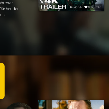
abtreter
248.5K
94%
2:43
 Rächer der
nen