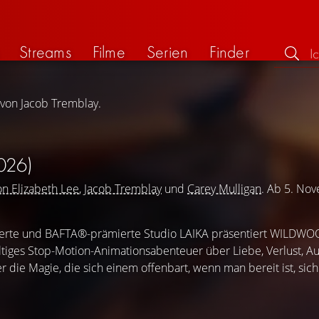
Streams
Filme
Serien
Finder
 von Jacob Tremblay.
026)
on Elizabeth Lee
,
Jacob Tremblay
und
Carey Mulligan
. Ab 5. No
ierte und BAFTA®-prämierte Studio LAIKA präsentiert WILDWOO
tiges Stop-Motion-Animationsabenteuer über Liebe, Verlust, A
die Magie, die sich einem offenbart, wenn man bereit ist, sich 