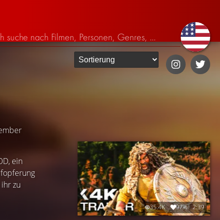
vember
D, ein
ufopferung
ihr zu
35.4K
97%
2:39