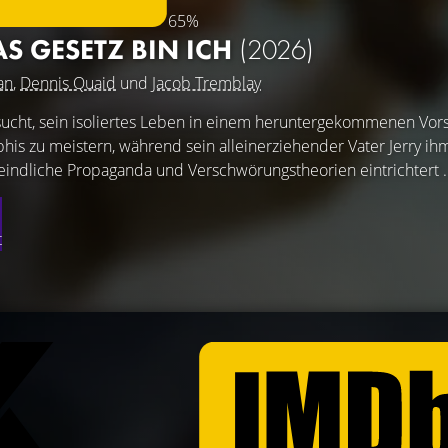
65%
S GESETZ BIN ICH
(2026)
an
,
Dennis Quaid
und
Jacob Tremblay
rsucht, sein isoliertes Leben in einem heruntergekommenen Vor
is zu meistern, während sein alleinerziehender Vater Jerry i
indliche Propaganda und Verschwörungstheorien eintrichtert .
t