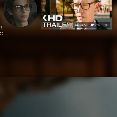
244.5K
98%
2:06
n
bt