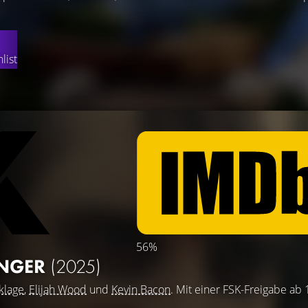
list
56%
ENGER
(2025)
klage
,
Elijah Wood
und
Kevin Bacon
. Mit einer FSK-Freigabe ab 