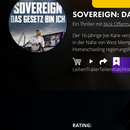
SOVEREIGN: DA
Ein Thriller mit
Nick Offerm
Der 16-jährige Joe Kane ve
in der Nähe von West Memph
Homeschooling regierungsfe
Leihen
Trailer
Teilen
Watchlis
RATING: