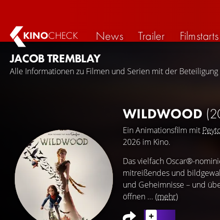
News
Trailer
Filmstarts
KINO
CHECK
JACOB TREMBLAY
Alle Informationen zu Filmen und Serien mit der Beteiligung
WILDWOOD
(2
Ein Animationsfilm mit
Peyt
2026 im Kino.
Das vielfach Oscar®-nomin
mitreißendes und bildgewal
und Geheimnisse – und über 
öffnen ...
(mehr)