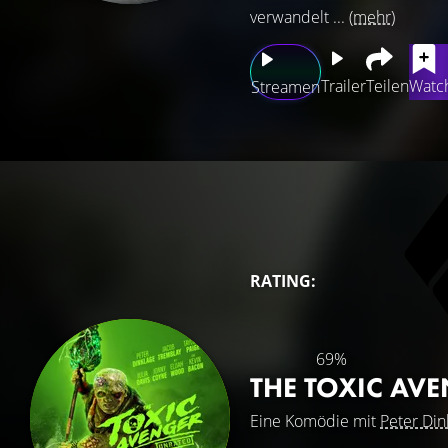
verwandelt ...
(mehr)
Trailer
Teilen
Watch
Streamen
RATING:
69%
THE TOXIC AV
Eine Komödie mit
Peter Din