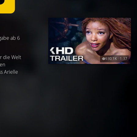
igabe ab 6
r die Welt
930.1K
1:37
den
s Arielle