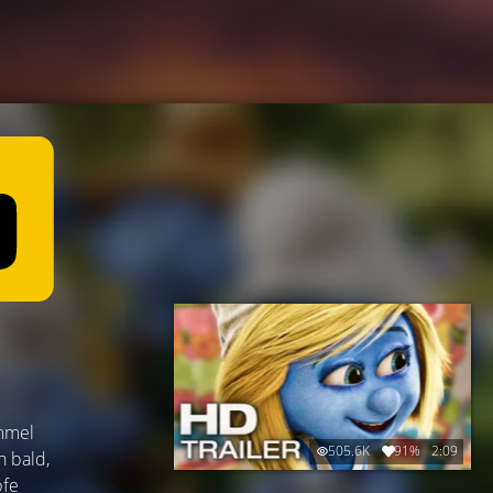
ümmel
505.6K
91%
2:09
h bald,
pfe