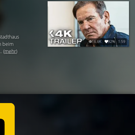
stadthaus
16.6K
92%
1:59
hm beim
..
(mehr)