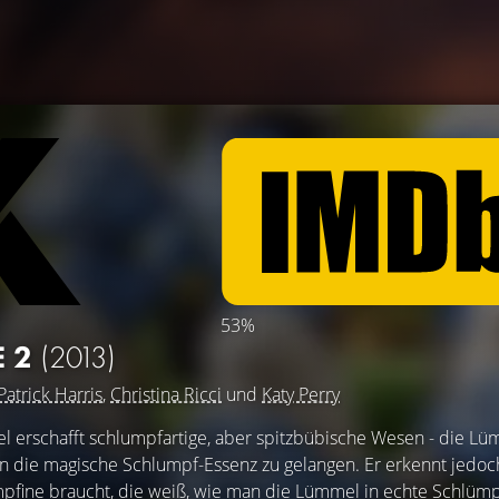
53%
E 2
(2013)
Patrick Harris
,
Christina Ricci
und
Katy Perry
 erschafft schlumpfartige, aber spitzbübische Wesen - die L
an die magische Schlumpf-Essenz zu gelangen. Er erkennt jedoc
umpfine braucht, die weiß, wie man die Lümmel in echte Schlüm