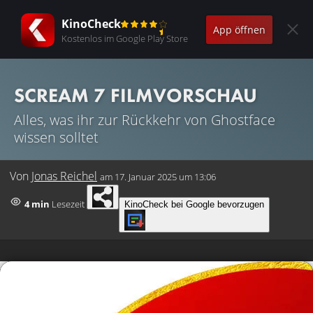
KinoCheck
App öffnen
Kostenlos im Google Play Store
SCREAM 7 FILMVORSCHAU
Alles, was ihr zur Rückkehr von Ghostface
wissen solltet
Von
Jonas Reichel
am
17. Januar 2025 um 13:06
4 min
Lesezeit
KinoCheck bei Google bevorzugen