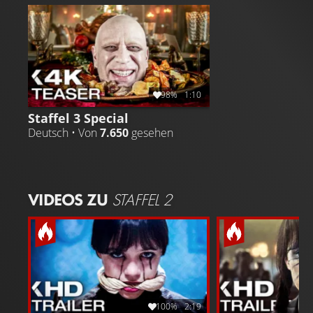
25 Jahren heimgesucht hat - und das alles, während sie
ihre neuen Beziehungen pflegt.
98%
1:10
Staffel 3 Special
Deutsch • Von
7.650
gesehen
VIDEOS ZU
STAFFEL 2
100%
2:19