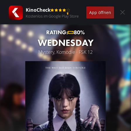
KinoCheck
App öffnen
Kostenlos im Google Play Store
RATING:
80%
WEDNESDAY
Mystery, Komödie · FSK 12