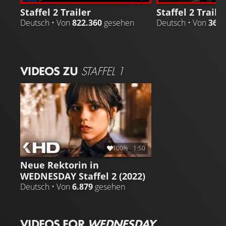
Staffel 2 Trailer
Staffel 2 Traile
Deutsch • Von
822.360
gesehen
Deutsch • Von
361.
VIDEOS ZU
STAFFEL 1
100%
1:50
Neue Rektorin in
WEDNESDAY Staffel 2 (2022)
Deutsch • Von
6.879
gesehen
VIDEOS FOR
WEDNESDAY