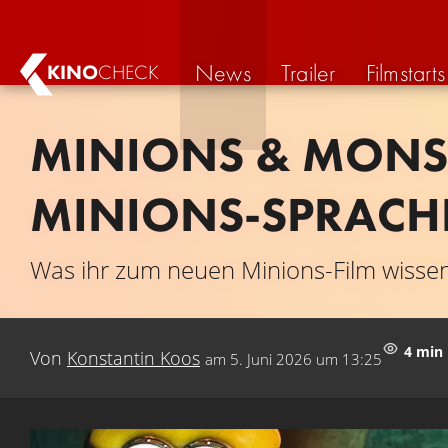
News
Trailer
Filmstarts
KINO
CHECK
MINIONS & MONST
MINIONS-SPRACHE
Was ihr zum neuen Minions-Film wisse
4 min
Von
Konstantin Koos
am
5. Juni 2026 um 13:25