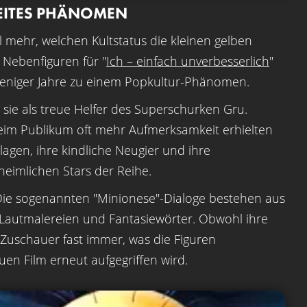
EITES PHÄNOMEN
l mehr, welchen Kultstatus die kleinen gelben
 Nebenfiguren für "
Ich – einfach unverbesserlich
"
 weniger Jahre zu einem Popkultur-Phänomen.
n sie als treue Helfer des Superschurken Gru.
beim Publikum oft mehr Aufmerksamkeit erhielten
nlagen, ihre kindliche Neugier und ihre
heimlichen Stars der Reihe.
Die sogenannten "Minionese"-Dialoge bestehen aus
 Lautmalereien und Fantasiewörter. Obwohl ihre
 Zuschauer fast immer, was die Figuren
en Film erneut aufgegriffen wird.