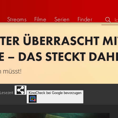
Streams
Filme
Serien
Finder
ER ÜBERRASCHT MI
 – DAS STECKT DAH
n müsst!
Lesezeit
KinoCheck bei Google bevorzugen