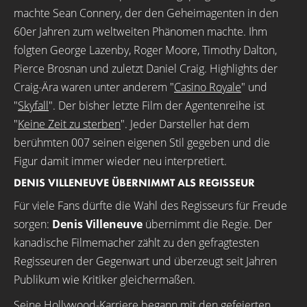
machte Sean Connery, der den Geheimagenten in den
60er Jahren zum weltweiten Phänomen machte. Ihm
folgten George Lazenby, Roger Moore, Timothy Dalton,
Pierce Brosnan und zuletzt Daniel Craig. Highlights der
Craig-Ära waren unter anderem "
Casino Royale
" und
"
Skyfall
". Der bisher letzte Film der Agentenreihe ist
"
Keine Zeit zu sterben
". Jeder Darsteller hat dem
berühmten 007 seinen eigenen Stil gegeben und die
Figur damit immer wieder neu interpretiert.
DENIS VILLENEUVE ÜBERNIMMT ALS REGISSEUR
Für viele Fans dürfte die Wahl des Regisseurs für Freude
sorgen:
Denis Villeneuve
übernimmt die Regie. Der
kanadische Filmemacher zählt zu den gefragtesten
Regisseuren der Gegenwart und überzeugt seit Jahren
Publikum wie Kritiker gleichermaßen.
Seine Hollywood-Karriere begann mit den gefeierten