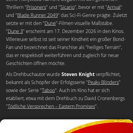
Thrillern "
Prisoners
" und "
Sicario
", bevor er mit "
Arrival
"
und "
Blade Runner 2049
" das Sci-Fi-Genre prägte. Zuletzt
setzte er mit den "
Dune
"-Filmen visuelle Maßstäbe.
"
Dune 3
" erscheint am 17. Dezember 2026 in den Kinos.
Villeneuve selbst ist seit seiner Kindheit ein großer Bond-
Fan und bezeichnet das Franchise als "heiliges Terrain",
das er respektvoll weiterführen und zugleich für neue
Geschichten öffnen möchte.
Als Drehbuchautor wurde
Steven Knight
verpflichtet,
bekannt als Schöpfer der Erfolgsserie "
Peaky Blinders
"
sowie der Serie "
Taboo
". Auch im Kino hat er sich
etabliert, etwa mit dem Drehbuch zu David Cronenbergs
"
Tödliche Versprechen – Eastern Promises
".