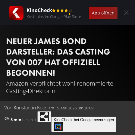
KinoCheck
App öffnen
Kostenlos im Google Play Store
NEUER JAMES BOND
DARSTELLER: DAS CASTING
VON 007 HAT OFFIZIELL
BEGONNEN!
Amazon verpflichtet wohl renommierte
Casting-Direktorin
Von
Konstantin Koos
am
15. Mai 2026 um 20:09
5 min
Lesezeit
KinoCheck bei Google bevorzugen