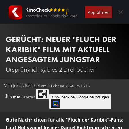
KinoCheck
App öffnen
Kostenlos im Google Play Store
GERÜCHT: NEUER "FLUCH DER
KARIBIK" FILM MIT AKTUELL
ANGESAGTEM JUNGSTAR
Ursprünglich gab es 2 Drehbücher
Von
Jonas Reichel
am
6. Februar 2024 um 16:15
2 min
Lesezeit
KinoCheck bei Google bevorzugen
Gute Nachrichten für alle "Fluch der Karibik"-Fans:
Laut Hollywood-Insider Daniel Richtman schreiten