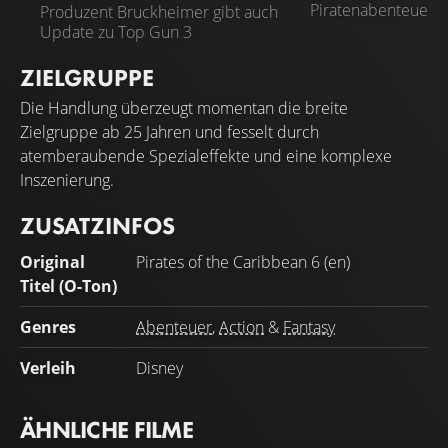
Piratenabenteuer in
Produzent Bruckheimer gibt auch
Update zu Top Gun 3
ZIELGRUPPE
Die Handlung überzeugt momentan die breite
Zielgruppe ab 25 Jahren und fesselt durch
atemberaubende Spezialeffekte und eine komplexe
Inszenierung.
ZUSATZINFOS
Original
Pirates of the Caribbean 6 (en)
Titel (O-Ton)
Genres
Abenteuer
,
Action
&
Fantasy
Verleih
Disney
ÄHNLICHE FILME