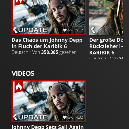
darunter die Frage, wer Regie führen wird.
99%
5:12
Das Chaos um Johnny Depp
Der große Disn
in Fluch der Karibik 6
Rückzieher! - 
KARIBIK 6
Deutsch • Von
358.385
gesehen
Deutsch • Von
266.
VIDEOS
93%
4:32
Johnny Depp Sets Sail Again