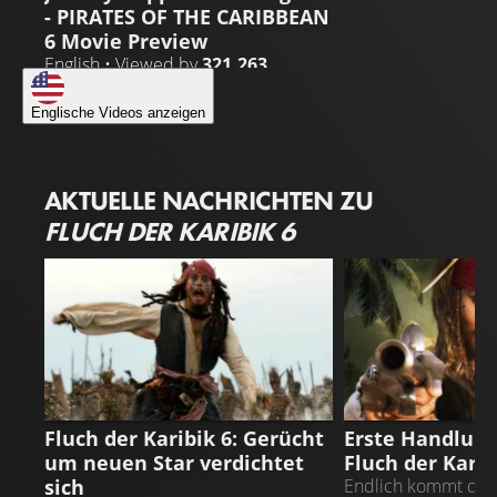
- PIRATES OF THE CARIBBEAN
6 Movie Preview
English • Viewed by
321.263
Englische Videos anzeigen
AKTUELLE NACHRICHTEN ZU
FLUCH DER KARIBIK 6
FLUCH DER KARIBIK 6
FLUCH DER KARIB
Fluch der Karibik 6: Gerücht
Erste Handlung
um neuen Star verdichtet
Fluch der Karib
sich
Endlich kommt das