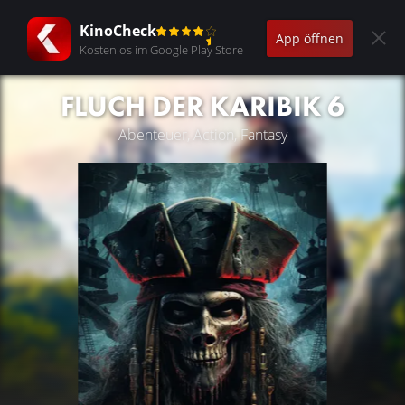
KinoCheck
App öffnen
Kostenlos im Google Play Store
FLUCH DER KARIBIK 6
Abenteuer, Action, Fantasy