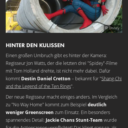
© Disney
HINTER DEN KULISSEN
Einen großen Umbruch gibt es hinter der Kamera:
Regisseur Jon Watts, der die letzten drei "Spidey"-Filme
mit Tom Holland drehte, ist nicht mehr dabei. Dafür
kommt
Destin Daniel Cretton
– bekannt für "
Shang-Chi
and the Legend of the Ten Rings
".
Der neue Regisseur macht einiges anders. Im Vergleich
zu "No Way Home" kommt zum Beispiel
deutlich
weniger Greenscreen
zum Einsatz. Ein besonders
spannendes Detail:
Jackie Chans Stunt-Team
wurde
für die Actionszenen verpflichtet! Das klingt ganz so, als