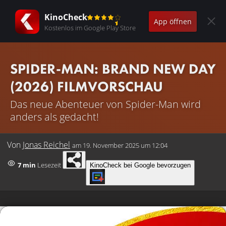
KinoCheck
App öffnen
Kostenlos im Google Play Store
SPIDER-MAN: BRAND NEW DAY
(2026) FILMVORSCHAU
Das neue Abenteuer von Spider-Man wird
anders als gedacht!
Von
Jonas Reichel
am
19. November 2025 um 12:04
7 min
Lesezeit
KinoCheck bei Google bevorzugen