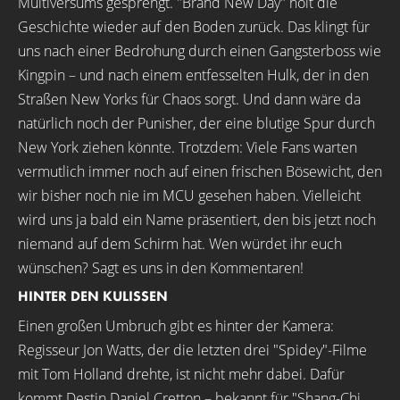
Multiversums gesprengt. "Brand New Day" holt die
Geschichte wieder auf den Boden zurück. Das klingt für
uns nach einer Bedrohung durch einen Gangsterboss wie
Kingpin – und nach einem entfesselten Hulk, der in den
Straßen New Yorks für Chaos sorgt. Und dann wäre da
natürlich noch der Punisher, der eine blutige Spur durch
New York ziehen könnte. Trotzdem: Viele Fans warten
vermutlich immer noch auf einen frischen Bösewicht, den
wir bisher noch nie im MCU gesehen haben. Vielleicht
wird uns ja bald ein Name präsentiert, den bis jetzt noch
niemand auf dem Schirm hat. Wen würdet ihr euch
wünschen? Sagt es uns in den Kommentaren!
HINTER DEN KULISSEN
Einen großen Umbruch gibt es hinter der Kamera:
Regisseur Jon Watts, der die letzten drei "Spidey"-Filme
mit Tom Holland drehte, ist nicht mehr dabei. Dafür
kommt Destin Daniel Cretton – bekannt für "
Shang-Chi