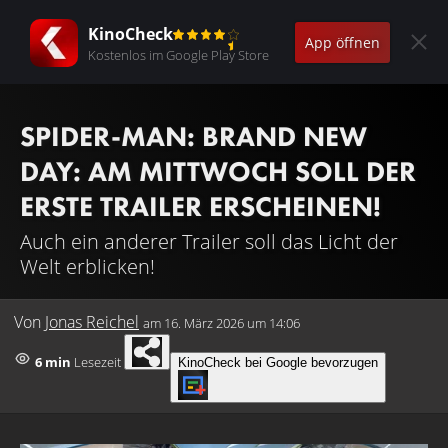
KinoCheck
App öffnen
Kostenlos im Google Play Store
SPIDER-MAN: BRAND NEW
DAY: AM MITTWOCH SOLL DER
ERSTE TRAILER ERSCHEINEN!
Auch ein anderer Trailer soll das Licht der
Welt erblicken!
Von
Jonas Reichel
am
16. März 2026 um 14:06
6 min
Lesezeit
KinoCheck bei Google bevorzugen