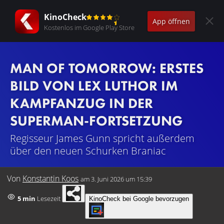
KinoCheck
App öffnen
Kostenlos im Google Play Store
MAN OF TOMORROW: ERSTES
BILD VON LEX LUTHOR IM
KAMPFANZUG IN DER
SUPERMAN-FORTSETZUNG
Regisseur James Gunn spricht außerdem
über den neuen Schurken Braniac
Von
Konstantin Koos
am
3. Juni 2026 um 15:39
5 min
Lesezeit
KinoCheck bei Google bevorzugen