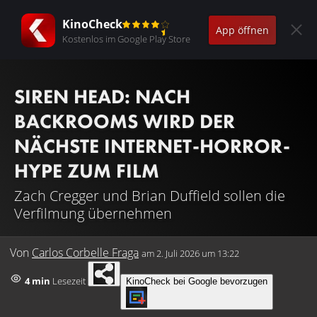
KinoCheck
App öffnen
Kostenlos im Google Play Store
SIREN HEAD: NACH
BACKROOMS WIRD DER
NÄCHSTE INTERNET-HORROR-
HYPE ZUM FILM
Zach Cregger und Brian Duffield sollen die
Verfilmung übernehmen
Von
Carlos Corbelle Fraga
am
2. Juli 2026 um 13:22
4 min
Lesezeit
KinoCheck bei Google bevorzugen