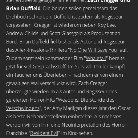
stehen zwei angesagte Filmemacher:
Zach Cregger und
Brian Duffield
. Die beiden sollen gemeinsam das
Drehbuch schreiben. Duffield ist zudem als Regisseur
vorgesehen. Cregger ist wiederum neben Roy Lee,
Andrew Childs und Scott Glassgold als Produzent an
Bord. Brian Duffield fiel bisher als Autor und Regisseur
des Alien-Invasions-Thrillers "
No One Will Save You
" auf.
Zudem sorgt sein kommender Film "
Whalefall
" bereits
jetzt für viel Gesprächsstoff: Im Survival-Thriller kämpft
ein Taucher ums Überleben – nachdem er von einem
gewaltigen Wal verschluckt wird. Zach Cregger
überzeugte wiederum als Autor und Regisseur des
gefeierten Horror-Hits "
Weapons: Die Stunde des
Verschwindens
", der Amy Madigan dieses Jahr den Oscar
als beste Nebendarstellerin einbrachte. Als nächstes
werden wir von ihm eine Neuinterpretation des Horror-
Franchise "
Resident Evil
" im Kino sehen.