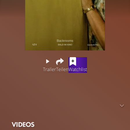
Trailer
Teilen
Watchlist
Nachdem der Patient einer Therapeutin in einer
Dimension jenseits der Realität verschwindet, muss sie
das Unbekannte betreten, um ihn zu retten.
Kahle, verschachtelte Büroflure, endlose beige-gelbe
Wände, ein unaufhörliches, unerträglich lautes Surren von
Leuchtstoffröhren: Die „Backrooms“ beschreiben eine
VIDEOS
neue Art von Albtraum, eine menschenleere Parallelwelt