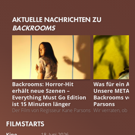
Chiwetel Ejiofor
Renate Reinsve
AKTUELLE NACHRICHTEN ZU
Clark
Mary
BACKROOMS
BACKROOMS
BACKROOMS
Backrooms: Horror-Hit
Was für ein Al
erhält neue Szenen –
Unsere META-Fi
Everything Must Go Edition
Backrooms von
ist 15 Minuten länger
Parsons
Der Film von Regisseur Kane Parsons
Wir verraten, ob de
sorgt seit dem Kinostart für Furore
Chiwetel Ejiofor u
FILMSTARTS
überzeugt – und or
anderer Kritiker ein
Kino
18. Juni 2026