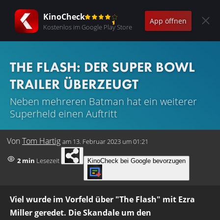
KinoCheck
App öffnen
Kostenlos im Google Play Store
THE FLASH: DER SUPER BOWL
TRAILER ÜBERZEUGT
Neben mehreren Batman hat ein weiterer
Superheld einen Auftritt
Von
Tom Hartig
am
13. Februar 2023 um 01:21
2 min
Lesezeit
KinoCheck bei Google bevorzugen
Viel wurde im Vorfeld über "The Flash" mit Ezra
Miller geredet. Die Skandale um den