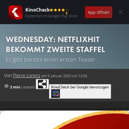
KinoCheck
App öffnen
Kostenlos im Google Play Store
WEDNESDAY: NETFLIXHIT
BEKOMMT ZWEITE STAFFEL
Es gibt bereits einen ersten Teaser
Von
Pierre Lorenz
am
9. Januar 2023 um 12:05
2 min
Lesezeit
KinoCheck bei Google bevorzugen