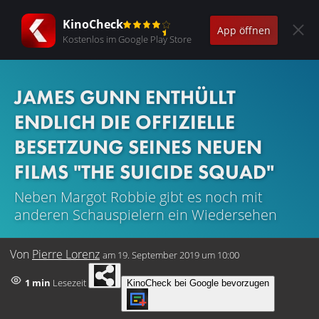
KinoCheck
App öffnen
Kostenlos im Google Play Store
JAMES GUNN ENTHÜLLT
ENDLICH DIE OFFIZIELLE
BESETZUNG SEINES NEUEN
FILMS "THE SUICIDE SQUAD"
Neben Margot Robbie gibt es noch mit
anderen Schauspielern ein Wiedersehen
Von
Pierre Lorenz
am
19. September 2019 um 10:00
1 min
Lesezeit
KinoCheck bei Google bevorzugen