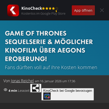
KinoCheck
App öffnen
Kostenlos im Google Play Store
GAME OF THRONES
SEQUELSERIE & MÖGLICHER
KINOFILM ÜBER AEGONS
EROBERUNG!
Fans dürften voll auf ihre Kosten kommen
Von
Jonas Reichel
am
16. Januar 2026 um 17:36
4 min
Lesezeit
KinoCheck bei Google bevorzugen