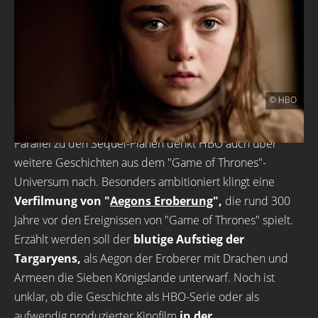
© HBO
Parallel zu den Sequel-Plänen denkt HBO auch über
weitere Geschichten aus dem "Game of Thrones"-
Universum nach. Besonders ambitioniert klingt eine
Verfilmung von "
Aegons Eroberung
",
die rund 300
Jahre vor den Ereignissen von "Game of Thrones" spielt.
Erzählt werden soll der
blutige Aufstieg der
Targaryens,
als Aegon der Eroberer mit Drachen und
Armeen die Sieben Königslande unterwarf. Noch ist
unklar, ob die Geschichte als HBO-Serie oder als
aufwendig produzierter Kinofilm
in der