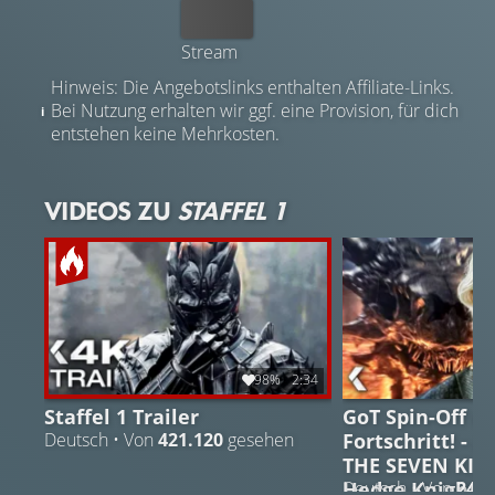
Kaufen
Stream
Hinweis: Die Angebotslinks enthalten Affiliate-Links.
Bei Nutzung erhalten wir ggf. eine Provision, für dich
entstehen keine Mehrkosten.
VIDEOS ZU
STAFFEL 1
98%
2:34
Staffel 1 Trailer
GoT Spin-Off m
Fortschritt! - 
Deutsch • Von
421.120
gesehen
THE SEVEN KIN
Hedge Knight
Deutsch • Von
24.1