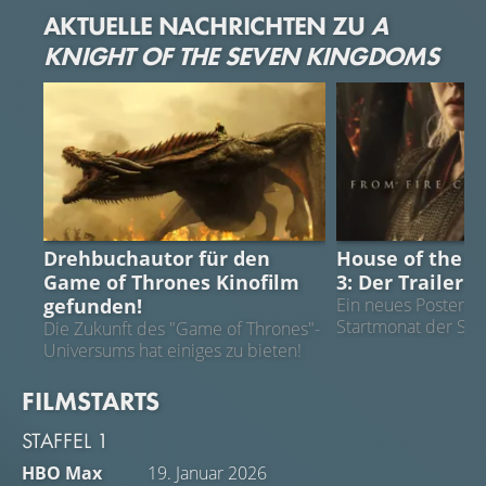
AKTUELLE NACHRICHTEN ZU
A
KNIGHT OF THE SEVEN KINGDOMS
GAME OF THRONES
HOUSE OF THE 
Drehbuchautor für den
House of the D
Game of Thrones Kinofilm
3: Der Trailer 
gefunden!
Ein neues Poster en
Startmonat der Staf
Die Zukunft des "Game of Thrones"-
Universums hat einiges zu bieten!
FILMSTARTS
STAFFEL 1
HBO Max
19. Januar 2026