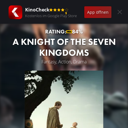
KinoCheck
App öffnen
Kostenlos im Google Play Store
RATING:
84%
A KNIGHT OF THE SEVEN
KINGDOMS
Fantasy, Action, Drama