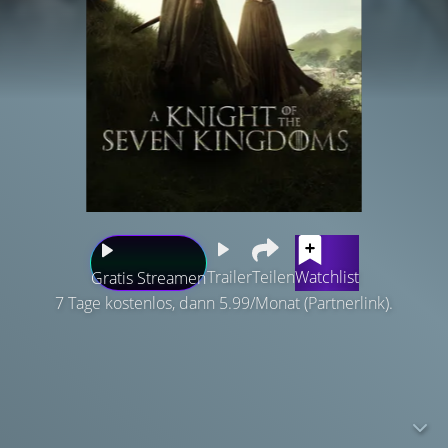
Trailer
Teilen
Watchlist
Gratis Streamen
7 Tage kostenlos, dann 5.99/Monat (Partnerlink).
Ein Jahrhundert vor den Ereignissen von „Game of
Thrones“ wanderten zwei unwahrscheinliche Helden
durch Westeros: ein junger, naiver, aber mutiger Ritter,
Ser Duncan der Große, und sein kleiner Knappe Egg. In