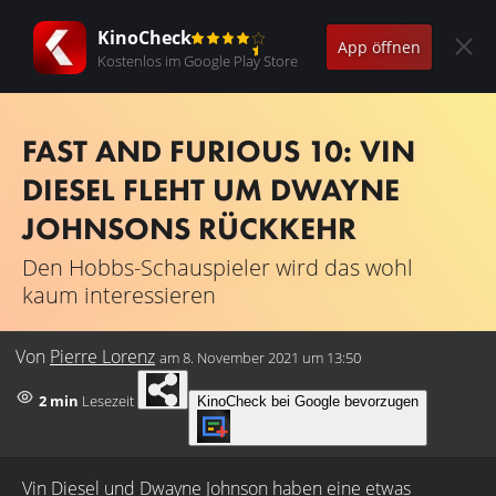
KinoCheck
App öffnen
Kostenlos im Google Play Store
FAST AND FURIOUS 10: VIN
DIESEL FLEHT UM DWAYNE
JOHNSONS RÜCKKEHR
Den Hobbs-Schauspieler wird das wohl
kaum interessieren
Von
Pierre Lorenz
am
8. November 2021 um 13:50
2 min
Lesezeit
KinoCheck bei Google bevorzugen
Vin Diesel und Dwayne Johnson haben eine etwas