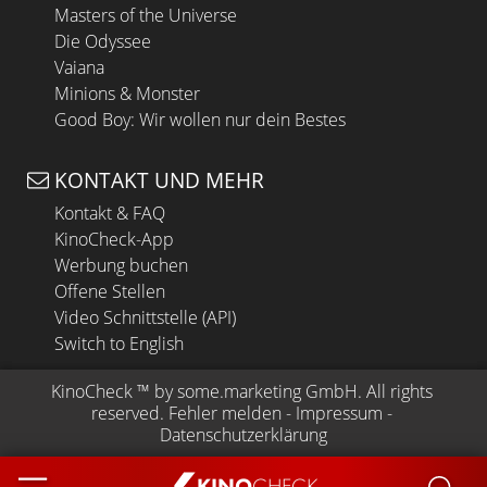
Masters of the Universe
Die Odyssee
Vaiana
Minions & Monster
Good Boy: Wir wollen nur dein Bestes
KONTAKT UND MEHR
Kontakt & FAQ
KinoCheck-App
Werbung buchen
Offene Stellen
Video Schnittstelle (API)
Switch to English
KinoCheck
 ™ by 
some.marketing GmbH
. All rights 
reserved.
Fehler melden
 - 
Impressum
 - 
Datenschutzerklärung
KINO
CHECK