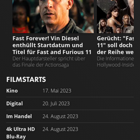
FAST AND FURIOUS
FAST AND FURIO
Fast Forever! Vin Diesel
Gerücht: "Fast
enthüllt Startdatum und
11" soll doch de
Titel für Fast and Furious 11
der Reihe wer
Der Hauptdarsteller spricht über
Die Informationen 
das Finale der Actionsaga
Hollywood-Insider J
zurück
FILMSTARTS
Kino
17. Mai 2023
Digital
20. Juli 2023
Im Handel
24. August 2023
4k Ultra HD
24. August 2023
Blu-Ray