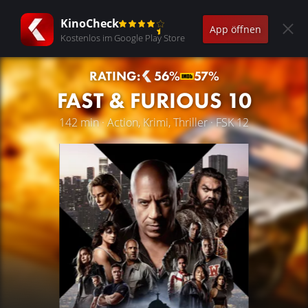
KinoCheck
App öffnen
Kostenlos im Google Play Store
RATING:
56%
57%
FAST & FURIOUS 10
142 min · Action, Krimi, Thriller · FSK 12