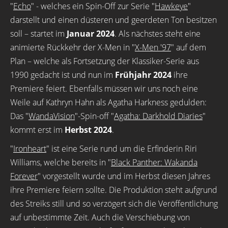
"
Echo
" - welches ein Spin-Off zur Serie "
Hawkeye
"
darstellt und einen düsteren und geerdeten Ton besitzen
soll – startet im
Januar 2024
. Als nächstes steht eine
animierte Rückkehr der X-Men in "
X-Men '97
" auf dem
Plan – welche als Fortsetzung der Klassiker-Serie aus
1990 gedacht ist und nun im
Frühjahr 2024
ihre
Premiere feiert. Ebenfalls müssen wir uns noch eine
Weile auf Kathryn Hahn als Agatha Harkness gedulden:
Das "
WandaVision
"-Spin-off "
Agatha: Darkhold Diaries
"
kommt erst im
Herbst 2024
.
"
Ironheart
" ist eine Serie rund um die Erfinderin Riri
Williams, welche bereits in "
Black Panther: Wakanda
Forever
" vorgestellt wurde und im Herbst diesen Jahres
ihre Premiere feiern sollte. Die Produktion steht aufgrund
des Streiks still und so verzögert sich die Veröffentlichung
auf unbestimmte Zeit. Auch die Verschiebung von