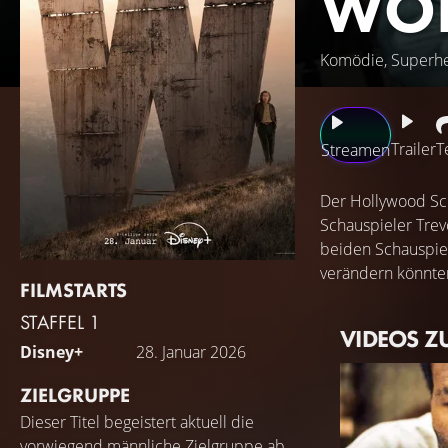
WO
Komödie, Superh
Trailer
T
Streamen
Der Hollywood Sch
Schauspieler Trev
beiden Schauspiel
verändern könnten
FILMSTARTS
STAFFEL 1
VIDEOS Z
Disney+
28. Januar 2026
ZIELGRUPPE
Dieser Titel begeistert aktuell die
vorwiegend männliche Zielgruppe ab