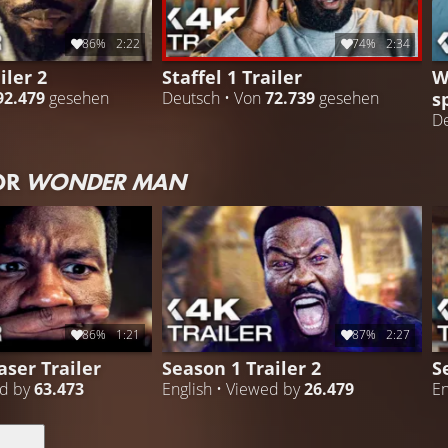
86%
2:22
74%
2:34
iler 2
Staffel 1 Trailer
W
s
92.479
gesehen
Deutsch • Von
72.739
gesehen
De
OR
WONDER MAN
86%
1:21
87%
2:27
aser Trailer
Season 1 Trailer 2
S
ed by
63.473
English • Viewed by
26.479
En