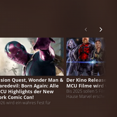
ISION QUEST
MCU
ision Quest, Wonder Man &
Der Kino Release ein
aredevil: Born Again: Alle
MCU Filme wird vers
CU Highlights der New
Bis 2025 sollen 5 Filme au
Hause Marvel erscheinen
ork Comic Con!
26 wird ein wahres Fest für
rvel-Fans!