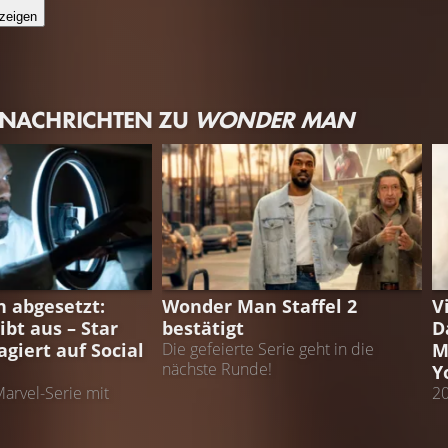
zeigen
 NACHRICHTEN ZU
WONDER MAN
N
WONDER WOMAN
V
 abgesetzt:
Wonder Man Staffel 2
V
eibt aus – Star
bestätigt
D
agiert auf Social
M
Die gefeierte Serie geht in die
nächste Runde!
Y
arvel-Serie mit
20
ateen II kommt
Ma