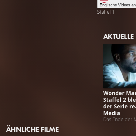
Englische Videos an
Staffel 1
AKTUELLE
WONDER MA
Wonder Man
Staffel 2 bl
der Serie re
Media
Das Ende der M
Yahya Abdul-M
ÄHNLICHE FILME
überraschend