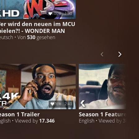
100%
1:30
er wird den neuen im MCU
pielen?! - WONDER MAN
utsch • Von
530
gesehen
76%
2:40
1
eason 1 Trailer
Season 1 Featurette
glish • Viewed by
17.346
English • Viewed by
306