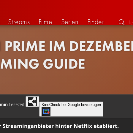
Streams
Filme
Serien
Finder
PRIME IM DEZEMBER 
AMING GUIDE
 min
Lesezeit
KinoCheck bei Google bevorzugen
 Streaminganbieter hinter Netflix etabliert.