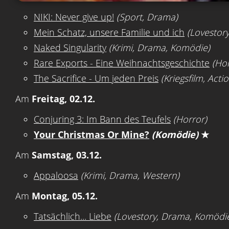
NIKI: Never give up!
(Sport, Drama)
Mein Schatz, unsere Familie und ich
(Lovestor
Naked Singularity
(Krimi, Drama, Komödie)
Rare Exports - Eine Weihnachtsgeschichte
(Hor
The Sacrifice - Um jeden Preis
(Kriegsfilm, Actio
Am
Freitag, 02.12.
Conjuring 3: Im Bann des Teufels
(Horror)
Your Christmas Or Mine?
(Komödie)
★
Am
Samstag, 03.12.
Appaloosa
(Krimi, Drama, Western)
Am
Montag, 05.12.
Tatsächlich... Liebe
(Lovestory, Drama, Komödi