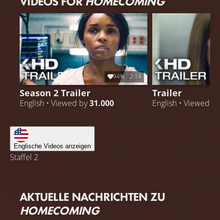
VIDEOS FOR
HOMECOMING
94%
2:14
Season 2 Trailer
Trailer
English • Viewed by
31.000
English • Viewed b
Englische Videos anzeigen
Staffel 2
AKTUELLE NACHRICHTEN ZU
HOMECOMING