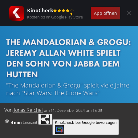
KinoCheck
App öffnen
Kostenlos im Google Play Store
THE MANDALORIAN & GROGU:
JEREMY ALLAN WHITE SPIELT
DEN SOHN VON JABBA DEM
HUTTEN
"The Mandalorian & Grogu" spielt viele Jahre
nach "Star Wars: The Clone Wars"
Von
Jonas Reichel
am
11. Dezember 2024 um 15:09
4 min
Lesezeit
KinoCheck bei Google bevorzugen