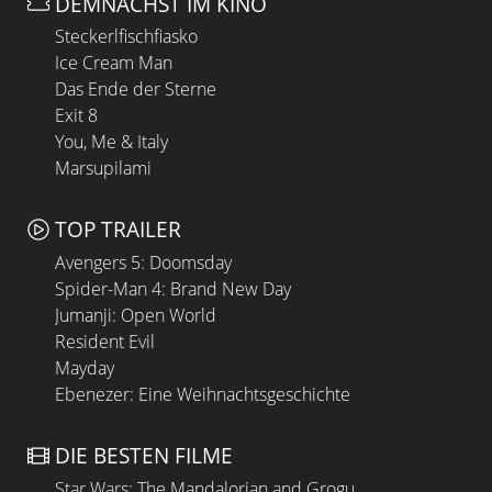
DEMNÄCHST IM KINO
Steckerlfischfiasko
Ice Cream Man
Das Ende der Sterne
Exit 8
You, Me & Italy
Marsupilami
TOP TRAILER
Avengers 5: Doomsday
Spider-Man 4: Brand New Day
Jumanji: Open World
Resident Evil
Mayday
Ebenezer: Eine Weihnachtsgeschichte
DIE BESTEN FILME
Star Wars: The Mandalorian and Grogu