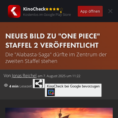
KinoCheck
App öffnen
Kostenlos im Google Play Store
NEUES BILD ZU "ONE PIECE"
STAFFEL 2 VERÖFFENTLICHT
Die "Alabasta-Saga" dürfte im Zentrum der
zweiten Staffel stehen
Von
Jonas Reichel
am
7. August 2025 um 11:22
4 min
Lesezeit
KinoCheck bei Google bevorzugen