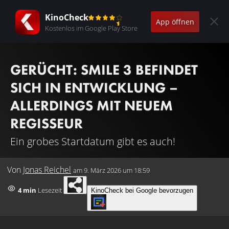
KinoCheck
App öffnen
Kostenlos im Google Play Store
GERÜCHT: SMILE 3 BEFINDET
SICH IN ENTWICKLUNG –
ALLERDINGS MIT NEUEM
REGISSEUR
Ein grobes Startdatum gibt es auch!
Von
Jonas Reichel
am
9. März 2026 um 18:59
4 min
Lesezeit
KinoCheck bei Google bevorzugen