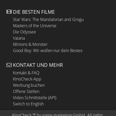
DIE BESTEN FILME
Star Wars: The Mandalorian and Grogu
Masters of the Universe
Die Odyssee
Vaiana
Minions & Monster
Good Boy: Wir wollen nur dein Bestes
KONTAKT UND MEHR
Kontakt & FAQ
KinoCheck-App
Werbung buchen
Offene Stellen
Video Schnittstelle (API)
Switch to English
KinoCheck
 ™ by 
some.marketing GmbH
. All rights 