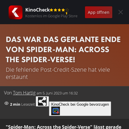
KinoCheck
App öffnen
Kostenlos im Google Play Store
DAS WAR DAS GEPLANTE ENDE
VON SPIDER-MAN: ACROSS
THE SPIDER-VERSE!
Die fehlende Post-Credit-Szene hat viele
erstaunt
Von
Tom Hartig
am
5. Juni 2023 um 16:32
2 min
Lesezeit
KinoCheck bei Google bevorzugen
"Spider-Man: Across the Spider-Verse" lässt gerade