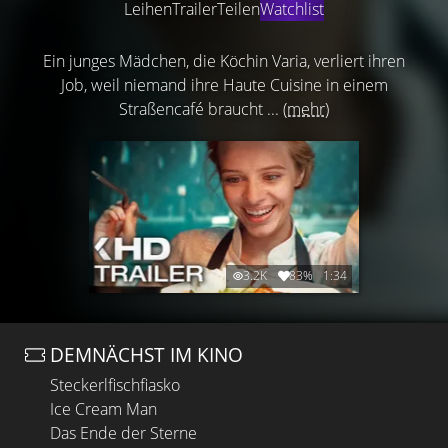
Leihen
Trailer
Teilen
Watchlist
Ein junges Mädchen, die Köchin Varia, verliert ihren
Job, weil niemand ihre Haute Cuisine in einem
Straßencafé braucht ...
(mehr)
3.2K
83%
1:34
DEMNÄCHST IM KINO
Steckerlfischfiasko
Ice Cream Man
Das Ende der Sterne