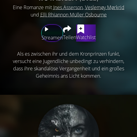
Eine Romanze mit
Ines Asserson
,
Veslemøy Mørkrid
und
Elli Rhiannon Müller Osbourne
Teilen
Watchlist
Streamen
Als es zwischen ihr und dem Kronprinzen funkt,
versucht eine Jugendliche unbedingt zu verhindern,
dass ihre skandalöse Vergangenheit und ein großes
Geheimnis ans Licht kommen.