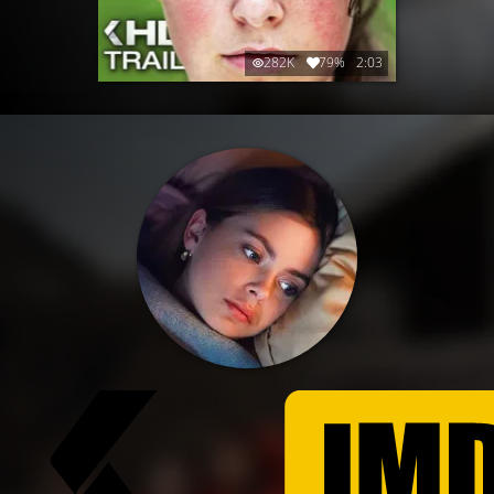
282K
79%
2:03