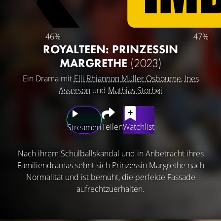
46%
47%
ROYALTEEN: PRINZESSIN
MARGRETHE
(2023)
Ein Drama mit
Elli Rhiannon Müller Osbourne
,
Ines
Asserson
und
Mathias Storhøi
Teilen
Watchlist
Streamen
Nach ihrem Schulballskandal und in Anbetracht ihres
Familiendramas sehnt sich Prinzessin Margrethe nach
Normalität und ist bemüht, die perfekte Fassade
aufrechtzuerhalten.