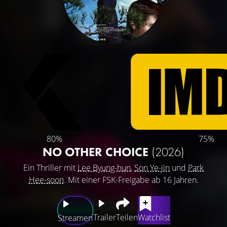
80%
75%
NO OTHER CHOICE
(2026)
Ein Thriller mit
Lee Byung-hun
,
Son Ye-jin
und
Park
Hee-soon
. Mit einer FSK-Freigabe ab 16 Jahren.
Trailer
Teilen
Watchlist
Streamen