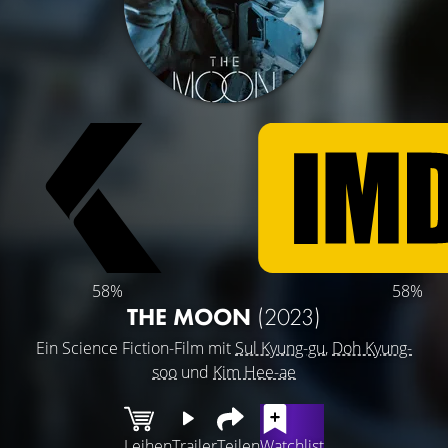
58%
58%
THE MOON
(2023)
Ein Science Fiction-Film mit
Sul Kyung-gu
,
Doh Kyung-
soo
und
Kim Hee-ae
Leihen
Trailer
Teilen
Watchlist