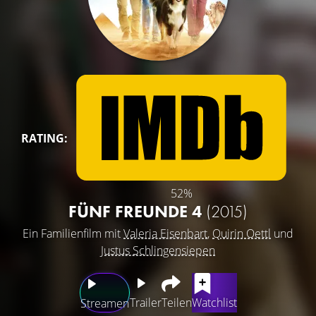
RATING:
52%
FÜNF FREUNDE 4
(2015)
Ein Familienfilm mit
Valeria Eisenbart
,
Quirin Oettl
und
Justus Schlingensiepen
Trailer
Teilen
Watchlist
Streamen