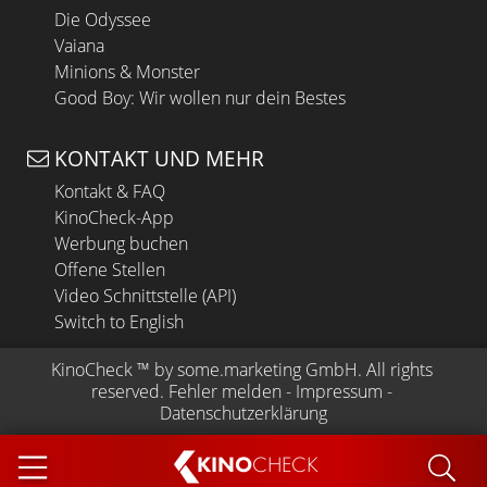
Die Odyssee
Vaiana
Minions & Monster
Good Boy: Wir wollen nur dein Bestes
KONTAKT UND MEHR
Kontakt & FAQ
KinoCheck-App
Werbung buchen
Offene Stellen
Video Schnittstelle (API)
Switch to English
KinoCheck
 ™ by 
some.marketing GmbH
. All rights 
reserved.
Fehler melden
 - 
Impressum
 - 
Datenschutzerklärung
KINO
CHECK