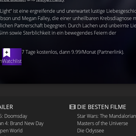
ght“ ist eine ergreifende und unerwartet lustige Liebesgeschi
ibson und Megan Falley, die einer unheilbaren Krebsdiagnose m
rlichen Partnerschaft begegnen. Durch Lachen und unbeirrte Li
Sinn sowie Sterblichkeit in ein bewegendes Feiern der
7 Tage kostenlos, dann 9.99/Monat (Partnerlink).
n
Watchlist
AILER
DIE BESTEN FILME
 5: Doomsday
Star Wars: The Mandaloria
n 4: Brand New Day
Masters of the Universe
Open World
Die Odyssee