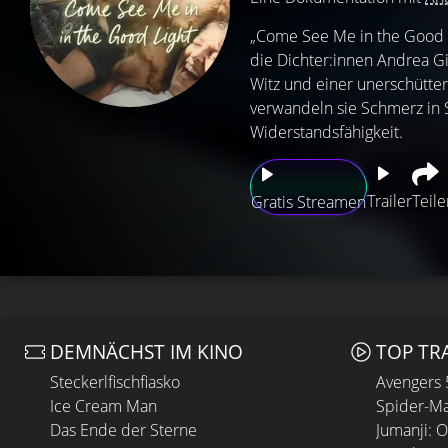
„Come See Me in the Good Li
die Dichter:innen Andrea G
Witz und einer unerschütte
verwandeln sie Schmerz in 
Widerstandsfähigkeit.
Trailer
Teile
Gratis Streamen
DEMNÄCHST IM KINO
TOP TR
Steckerlfischfiasko
Avengers
Ice Cream Man
Spider-Ma
Das Ende der Sterne
Jumanji: 