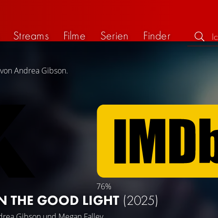
Streams
Filme
Serien
Finder
g von Andrea Gibson.
76%
IN THE GOOD LIGHT
(2025)
drea Gibson
und
Megan Falley