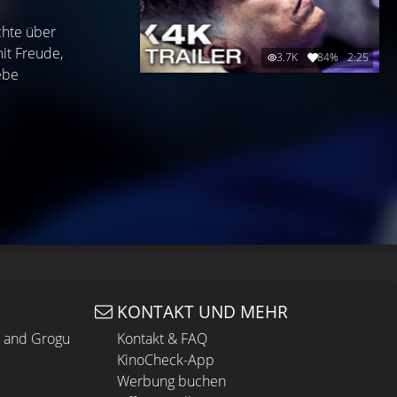
chte über
it Freude,
3.7K
84%
2:25
ebe
KONTAKT UND MEHR
n and Grogu
Kontakt & FAQ
KinoCheck-App
Werbung buchen