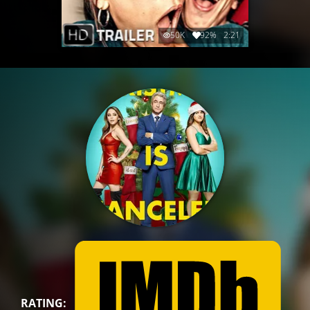
50K
92%
2:21
RATING: