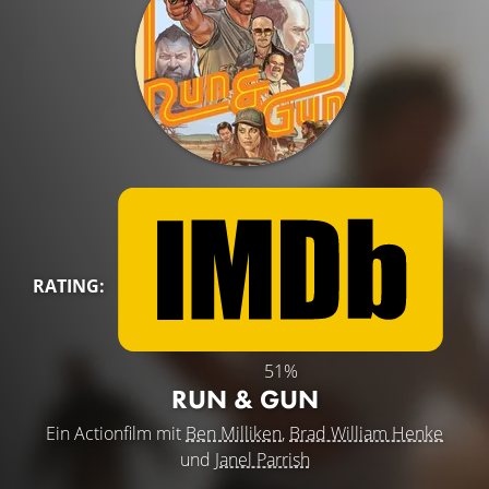
RATING:
51%
RUN & GUN
Ein Actionfilm mit
Ben Milliken
,
Brad William Henke
und
Janel Parrish