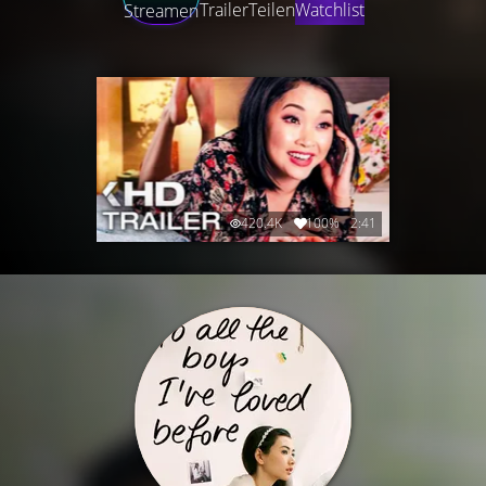
Trailer
Teilen
Watchlist
Streamen
420.4K
100%
2:41