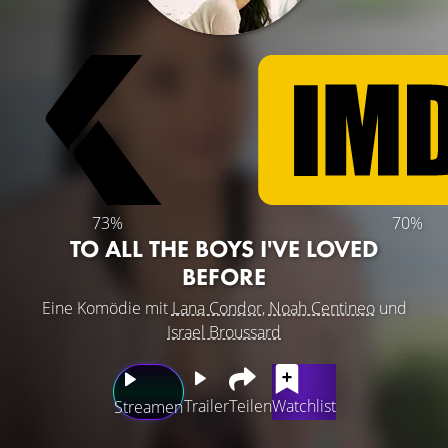
73%
70%
TO ALL THE BOYS I'VE LOVED
BEFORE
Eine Komödie mit
Lana Condor
,
Noah Centineo
und
Israel Broussard
Trailer
Teilen
Watchlist
Streamen