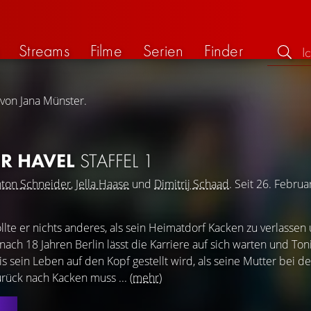
Streams
Filme
Serien
Finder
 von Jana Münster.
R HAVEL
STAFFEL 1
ton Schneider
,
Jella Haase
und
Dimitrij Schaad
. Seit 26. Febru
llte er nichts anderes, als sein Heimatdorf Kacken zu verlassen
ch 18 Jahren Berlin lässt die Karriere auf sich warten und Ton
is sein Leben auf den Kopf gestellt wird, als seine Mutter bei d
zurück nach Kacken muss ...
(mehr)