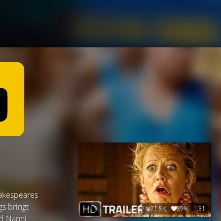
hakespeares
gs bringt
71.5K
89%
1:51
nd Nanni