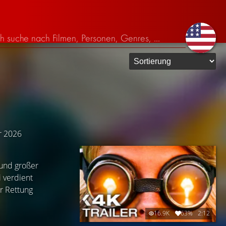
ar 2026
 und großer
i verdient
er Rettung
16.9K
63%
2:12