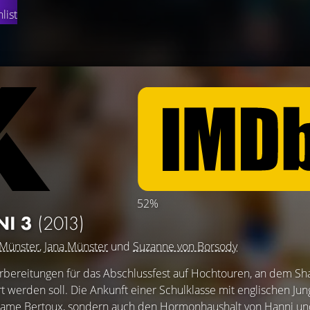
list
52%
NI 3
(2013)
 Münster
,
Jana Münster
und
Suzanne von Borsody
orbereitungen für das Abschlussfest auf Hochtouren, an dem S
t werden soll. Die Ankunft einer Schulklasse mit englischen Jun
adame Bertoux, sondern auch den Hormonhaushalt von Hanni u