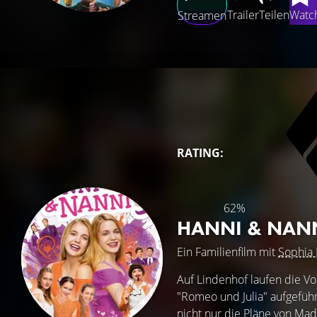
Trailer
Teilen
Watch
Streamen
RATING:
62%
HANNI & NAN
Ein Familienfilm mit
Sophia
Auf Lindenhof laufen die V
"Romeo und Julia" aufgeführ
nicht nur die Pläne von M