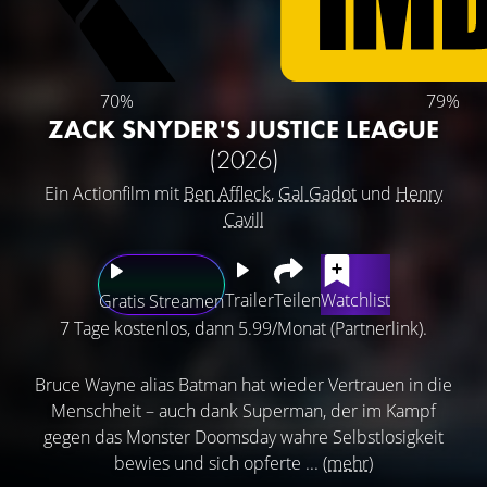
70%
79%
ZACK SNYDER'S JUSTICE LEAGUE
(2026)
Ein Actionfilm mit
Ben Affleck
,
Gal Gadot
und
Henry
Cavill
Trailer
Teilen
Watchlist
Gratis Streamen
7 Tage kostenlos, dann 5.99/Monat (Partnerlink).
Bruce Wayne alias Batman hat wieder Vertrauen in die
Menschheit – auch dank Superman, der im Kampf
gegen das Monster Doomsday wahre Selbstlosigkeit
bewies und sich opferte ...
(mehr)