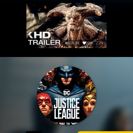
106.9K
98%
2:29