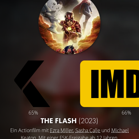
65%
66%
THE FLASH
(2023)
Ein Actionfilm mit
Ezra Miller
,
Sasha Calle
und
Michael
Keaton
. Mit einer FSK-Freigabe ab 12 Jahren.