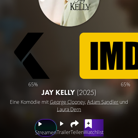
65%
65%
JAY KELLY
(2025)
Eine Komödie mit
George Clooney
,
Adam Sandler
und
Laura Dern
Trailer
Teilen
Watchlist
Streamen