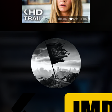
4.8K
92%
1:06