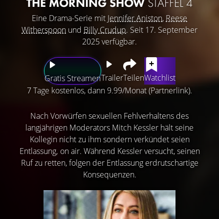
THE MORNING SHOW
STAFFEL 4
Eine Drama-Serie mit
Jennifer Aniston
,
Reese
Witherspoon
und
Billy Crudup
. Seit 17. September
2025 verfügbar.
Trailer
Teilen
Watchlist
Gratis Streamen
7 Tage kostenlos, dann 9.99/Monat (Partnerlink).
Nach Vorwürfen sexuellen Fehlverhaltens des
langjährigen Moderators Mitch Kessler hält seine
Kollegin nicht zu ihm sondern verkündet seien
Entlassung‚ on air. Während Kessler versucht, seinen
Ruf zu retten, folgen der Entlassung erdrutschartige
Konsequenzen.