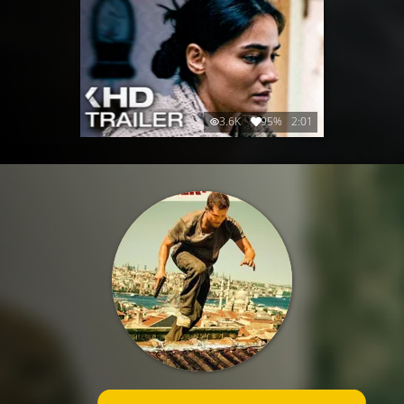
3.6K
95%
2:01