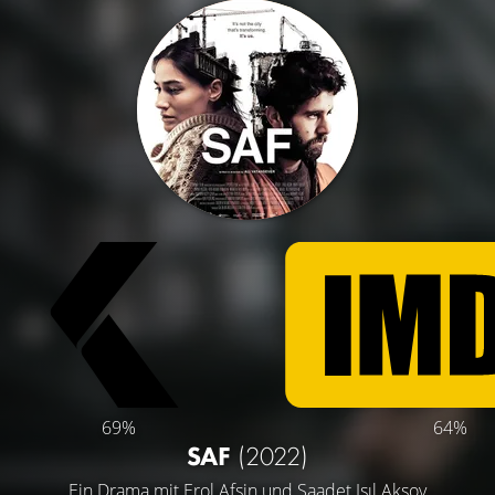
69%
64%
SAF
(2022)
Ein Drama mit
Erol Afsin
und
Saadet Işıl Aksoy