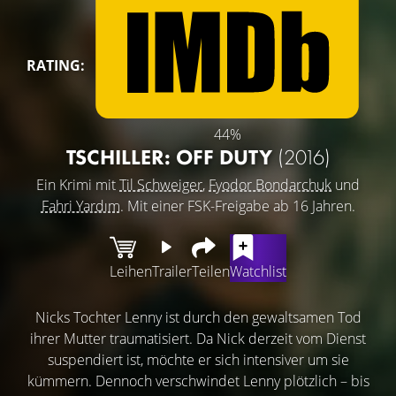
RATING:
44%
TSCHILLER: OFF DUTY
(2016)
Ein Krimi mit
Til Schweiger
,
Fyodor Bondarchuk
und
Fahri Yardım
. Mit einer FSK-Freigabe ab 16 Jahren.
Leihen
Trailer
Teilen
Watchlist
Nicks Tochter Lenny ist durch den gewaltsamen Tod
ihrer Mutter traumatisiert. Da Nick derzeit vom Dienst
suspendiert ist, möchte er sich intensiver um sie
kümmern. Dennoch verschwindet Lenny plötzlich – bis