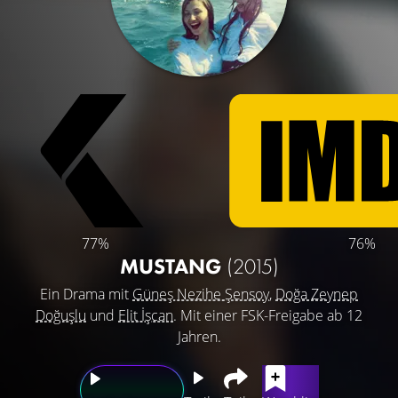
77%
76%
MUSTANG
(2015)
Ein Drama mit
Güneş Nezihe Şensoy
,
Doğa Zeynep
Doğuşlu
und
Elit İşcan
. Mit einer FSK-Freigabe ab 12
Jahren.