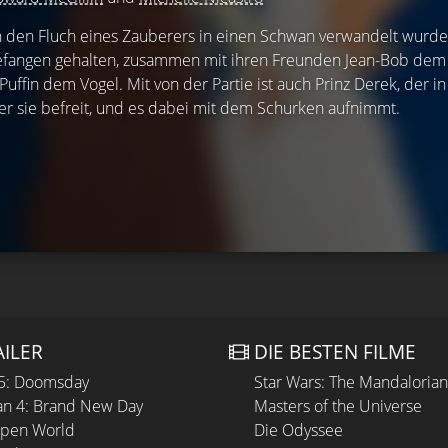
h den Fluch eines Zauberers in einen Schwan verwandelt wurde,
angen gehalten, zusammen mit ihren Freunden Jean-Bob dem 
uffin dem Vogel. Mit von der Partie ist auch Prinz Derek, der i
 er sie befreit, und es dabei mit dem Schurken aufnimmt.
AILER
DIE BESTEN FILME
 5: Doomsday
Star Wars: The Mandaloria
n 4: Brand New Day
Masters of the Universe
Open World
Die Odyssee