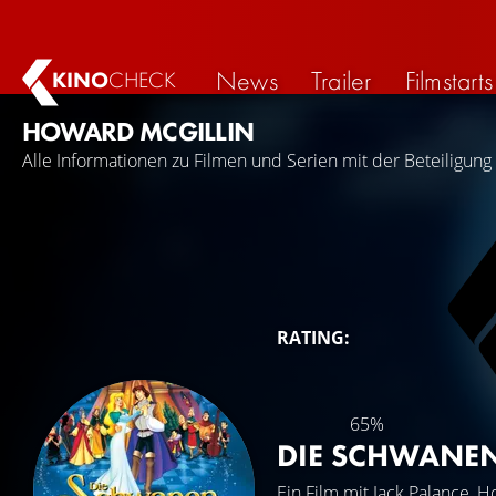
News
Trailer
Filmstarts
KINO
CHECK
HOWARD MCGILLIN
Alle Informationen zu Filmen und Serien mit der Beteiligun
RATING:
65%
DIE SCHWANE
Ein Film mit
Jack Palance
,
Ho