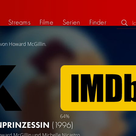
Streams
Filme
Serien
Finder
g von Howard McGillin.
64%
NPRINZESSIN
(1996)
ward McGillin
und
Michelle Nicastro