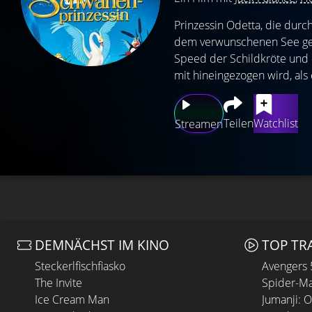
Prinzessin Odetta, die durc
dem verwunschenen See gef
Speed der Schildkröte und P
mit hineingezogen wird, als
Teilen
Watchlist
Streamen
DEMNÄCHST IM KINO
TOP TR
Steckerlfischfiasko
Avengers
The Invite
Spider-Ma
Ice Cream Man
Jumanji: 