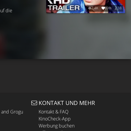
2.4K
89%
2:38
uf die
KONTAKT UND MEHR
n and Grogu
Kontakt & FAQ
KinoCheck-App
Werbung buchen