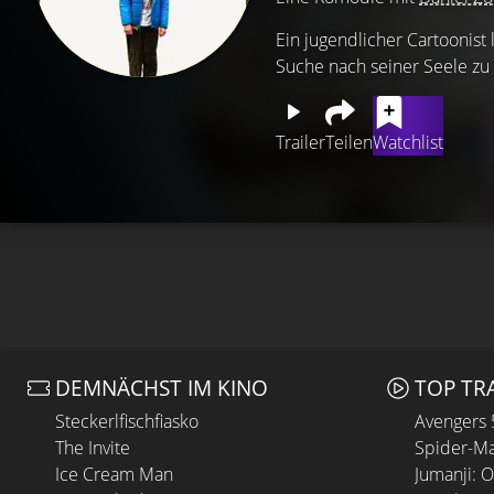
Ein jugendlicher Cartoonist
Suche nach seiner Seele z
Trailer
Teilen
Watchlist
DEMNÄCHST IM KINO
TOP TR
Steckerlfischfiasko
Avengers
The Invite
Spider-Ma
Ice Cream Man
Jumanji: 