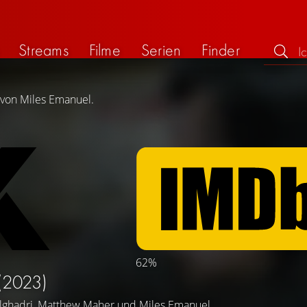
Streams
Filme
Serien
Finder
 von Miles Emanuel.
62%
(2023)
lghadri
,
Matthew Maher
und
Miles Emanuel