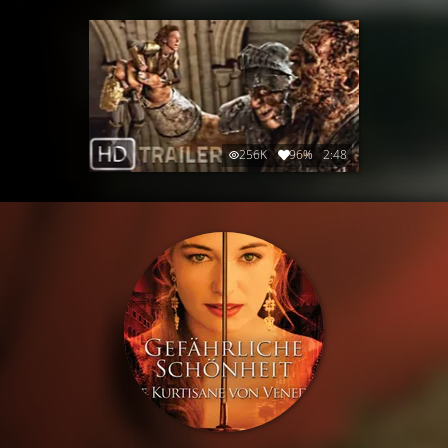
256K
96%
2:48