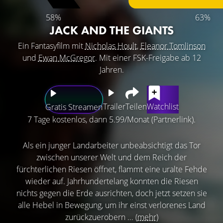
58%
63%
JACK AND THE GIANTS
Ein Fantasyfilm mit
Nicholas Hoult
,
Eleanor Tomlinson
und
Ewan McGregor
. Mit einer FSK-Freigabe ab 12
Jahren.
Trailer
Teilen
Watchlist
Gratis Streamen
7 Tage kostenlos, dann 5.99/Monat (Partnerlink).
Als ein junger Landarbeiter unbeabsichtigt das Tor
zwischen unserer Welt und dem Reich der
fürchterlichen Riesen öffnet, flammt eine uralte Fehde
wieder auf. Jahrhundertelang konnten die Riesen
nichts gegen die Erde ausrichten, doch jetzt setzen sie
alle Hebel in Bewegung, um ihr einst verlorenes Land
zurückzuerobern ...
(mehr)