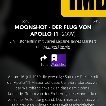
55%
64%
MOONSHOT - DER FLUG VON
APOLLO 11
(2009)
Ein Historienfilm mit
Daniel Lapaine
,
James Marsters
und
Andrew Lincoln
Teilen
Watchlist
Als am 16. Juli 1969 die gewaltige Saturn-V-Rakete mit
der Apollo-11-Mission auf Cape Canaveral startete, war
der Weltöffentlichkeit klar, dass damit John F.
Kennedys Traum von der Eroberung des Mondes kurz
vor seiner Vollendung stand. Doch niemand ahnte, wie
es hinter den Kulissen dieses weltgeschichtlichen