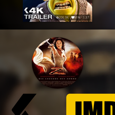
206.9K
91%
1:37