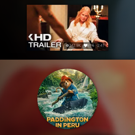
242.9K
91%
2:41