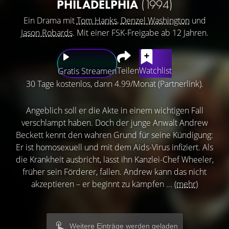
PHILADELPHIA
(1994)
Ein Drama mit
Tom Hanks
,
Denzel Washington
und
Jason Robards
. Mit einer FSK-Freigabe ab 12 Jahren.
Teilen
Watchlist
Gratis Streamen
30 Tage kostenlos, dann 4.99/Monat (Partnerlink).
Angeblich soll er die Akte in einem wichtigen Fall
verschlampt haben. Doch der junge Anwalt Andrew
Beckett kennt den wahren Grund für seine Kündigung:
Er ist homosexuell und mit dem Aids-Virus infiziert. Als
die Krankheit ausbricht, lässt ihn Kanzlei-Chef Wheeler,
früher sein Förderer, fallen. Andrew kann das nicht
akzeptieren – er beginnt zu kämpfen ...
(mehr)
Weitere Einträge werden geladen