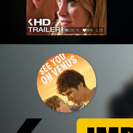
230.1K
98%
2:26