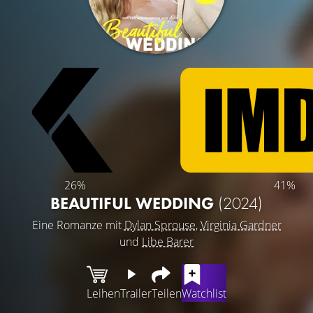
26%
41%
BEAUTIFUL WEDDING
(2024)
Eine Romanze mit
Dylan Sprouse
,
Virginia Gardner
und
Libe Barer
Leihen
Trailer
Teilen
Watchlist