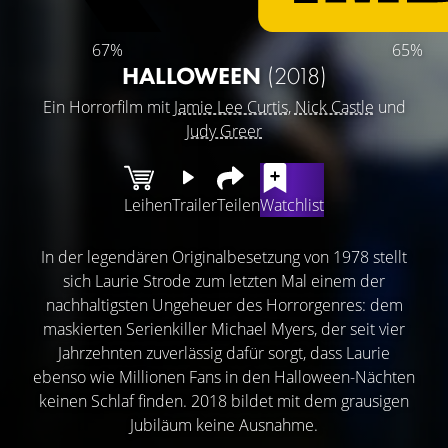
67%
65%
HALLOWEEN
(2018)
Ein Horrorfilm mit
Jamie Lee Curtis
,
Nick Castle
und
Judy Greer
Leihen
Trailer
Teilen
Watchlist
In der legendären Originalbesetzung von 1978 stellt
sich Laurie Strode zum letzten Mal einem der
nachhaltigsten Ungeheuer des Horrorgenres: dem
maskierten Serienkiller Michael Myers, der seit vier
Jahrzehnten zuverlässig dafür sorgt, dass Laurie
ebenso wie Millionen Fans in den Halloween-Nächten
keinen Schlaf finden. 2018 bildet mit dem grausigen
Jubiläum keine Ausnahme.