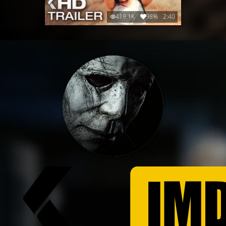
419.1K
98%
2:40