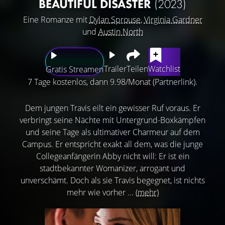
BEAUTIFUL DISASTER
(2023)
Eine Romanze mit
Dylan Sprouse
,
Virginia Gardner
und
Austin North
Trailer
Teilen
Watchlist
Gratis Streamen
7 Tage kostenlos, dann 9.98/Monat (Partnerlink).
Dem jungen Travis eilt ein gewisser Ruf voraus. Er
verbringt seine Nächte mit Untergrund-Boxkämpfen
und seine Tage als ultimativer Charmeur auf dem
Campus. Er entspricht exakt all dem, was die junge
Collegeanfängerin Abby nicht will: Er ist ein
stadtbekannter Womanizer, arrogant und
unverschämt. Doch als sie Travis begegnet, ist nichts
mehr wie vorher ...
(mehr)