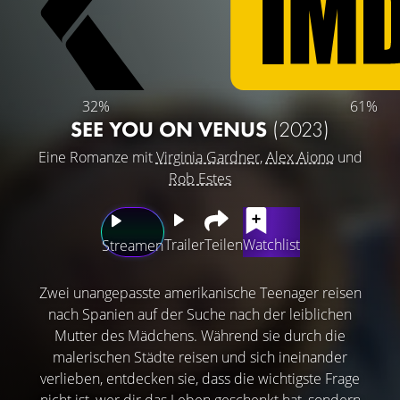
32%
61%
SEE YOU ON VENUS
(2023)
Eine Romanze mit
Virginia Gardner
,
Alex Aiono
und
Rob Estes
Trailer
Teilen
Watchlist
Streamen
Zwei unangepasste amerikanische Teenager reisen
nach Spanien auf der Suche nach der leiblichen
Mutter des Mädchens. Während sie durch die
malerischen Städte reisen und sich ineinander
verlieben, entdecken sie, dass die wichtigste Frage
nicht ist, wer dir das Leben geschenkt hat, sondern