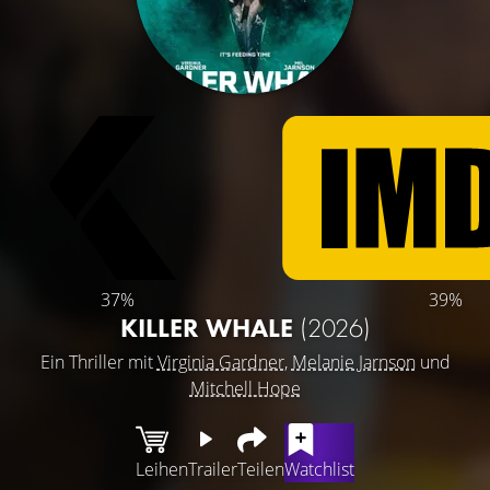
37%
39%
KILLER WHALE
(2026)
Ein Thriller mit
Virginia Gardner
,
Melanie Jarnson
und
Mitchell Hope
Leihen
Trailer
Teilen
Watchlist