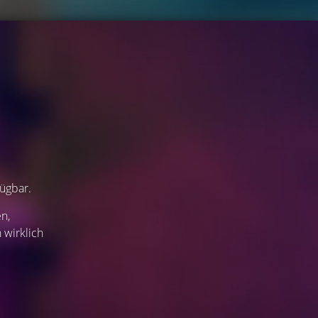
fügbar.
n,
 wirklich