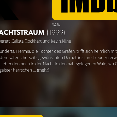
64%
ACHTSTRAUM
(1999)
verett
,
Calista Flockhart
und
Kevin Kline
nderts. Hermia, die Tochter des Grafen, trifft sich heimlich mi
 dem väterlicherseits gewünschten Demetrius ihre Treue zu erw
n Liebenden noch in der Nacht in den nahegelegenen Wald, wo
geister herrschen ...
(mehr)