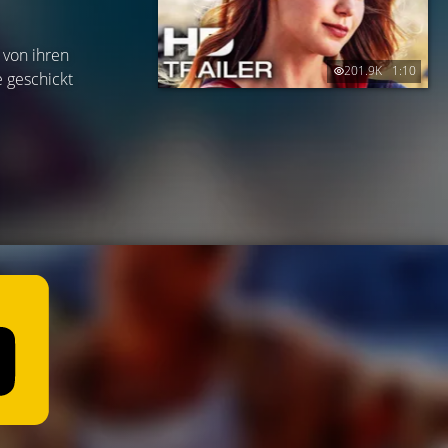
 von ihren
201.9K
1:10
 geschickt