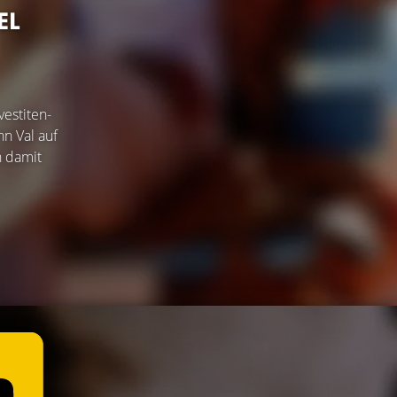
EL
vestiten-
n Val auf
h damit