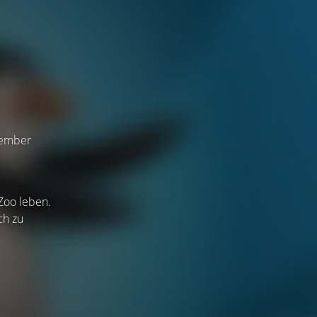
zember
 Zoo leben.
ch zu