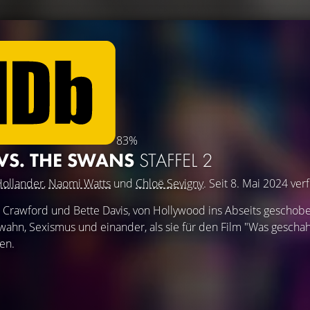
83%
 VS. THE SWANS
STAFFEL 2
ollander
,
Naomi Watts
und
Chloë Sevigny
. Seit 8. Mai 2024 ver
Crawford und Bette Davis, von Hollywood ins Abseits geschobe
hn, Sexismus und einander, als sie für den Film "Was geschah
en.