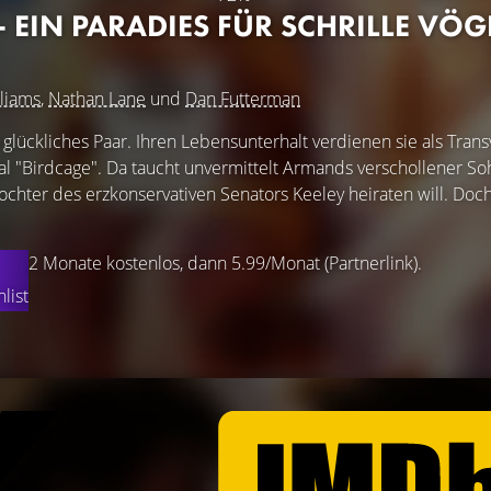
- EIN PARADIES FÜR SCHRILLE VÖG
liams
,
Nathan Lane
und
Dan Futterman
glückliches Paar. Ihren Lebensunterhalt verdienen sie als Trans
l "Birdcage". Da taucht unvermittelt Armands verschollener Soh
ochter des erzkonservativen Senators Keeley heiraten will. Doc
2 Monate kostenlos, dann 5.99/Monat (Partnerlink).
list