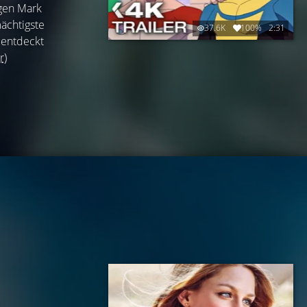
igen Mark
mächtigste
37.6K
100%
2:31
 entdeckt
r)