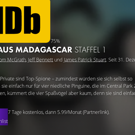
75%
 AUS MADAGASCAR
STAFFEL 1
om McGrath
,
Jeff Bennett
und
James Patrick Stuart
. Seit 31. De
 Private sind Top-Spione – zumindest würden sie sich selbst so
ie einfach nur für vier niedliche Pinguine, die im Central Park
n, kümmert die vier Spaßvögel aber kaum, denn sie sind einfa
7 Tage kostenlos, dann 5.99/Monat (Partnerlink).
list