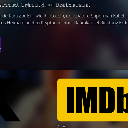
a Benoist
,
Chyler Leigh
und
David Harewood
.
urde Kara Zor-El – wie ihr Cousin, der spätere Superman Kal-el –
ihres Heimatplaneten Krypton in einer Raumkapsel Richtung Erde
t
72%