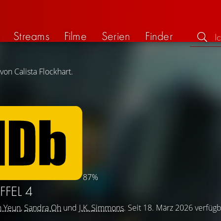
Streams
Filme
Serien
Finder
von Calista Flockhart.
87%
FFEL 4
n Yeun
,
Sandra Oh
und
J.K. Simmons
. Seit 18. März 2026 verfügb