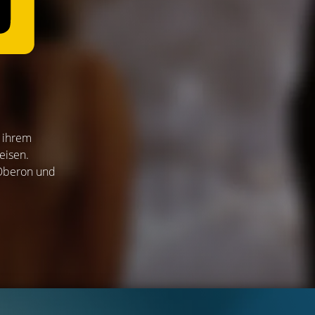
t ihrem
eisen.
 Oberon und