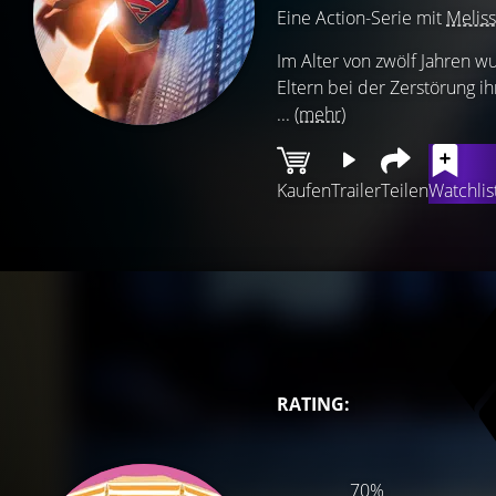
Eine Action-Serie mit
Meliss
Im Alter von zwölf Jahren w
Eltern bei der Zerstörung 
...
(mehr)
Kaufen
Trailer
Teilen
Watchlis
RATING:
70%