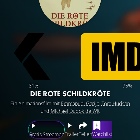
81%
75%
DIE ROTE SCHILDKRÖTE
Ein Animationsfilm mit
Emmanuel Garijo
,
Tom Hudson
und
Michael Dudok de Wit
Trailer
Teilen
Watchlist
Gratis Streamen