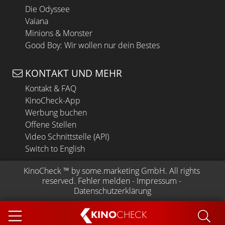
Die Odyssee
Vaiana
Minions & Monster
Good Boy: Wir wollen nur dein Bestes
KONTAKT UND MEHR
Kontakt & FAQ
KinoCheck-App
Werbung buchen
Offene Stellen
Video Schnittstelle (API)
Switch to English
KinoCheck
 ™ by 
some.marketing GmbH
. All rights 
reserved.
Fehler melden
 - 
Impressum
 - 
Datenschutzerklärung
KINO
CHECK